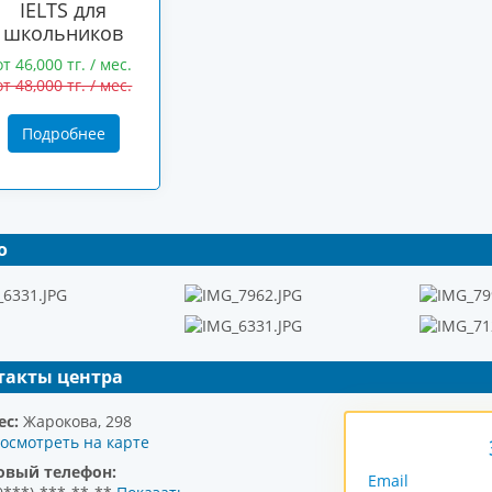
IELTS для
школьников
от 46,000 тг. / мес.
от 48,000 тг. / мес.
Подробнее
о
такты центра
ес:
Жарокова, 298
осмотреть на карте
овый телефон:
Email