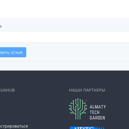
а
вить отзыв
GUAHUB
НАШИ ПАРТНЕРЫ
истрироваться