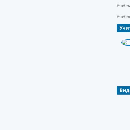
Учебна
Учебн
Учи
Вид