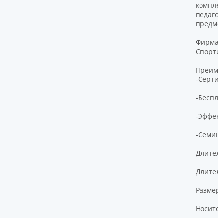
компл
педаго
предм
Фирма
Спорт
Преим
-Серт
-Бесп
-Эффе
-Семи
Длител
Длител
Размер
Носите