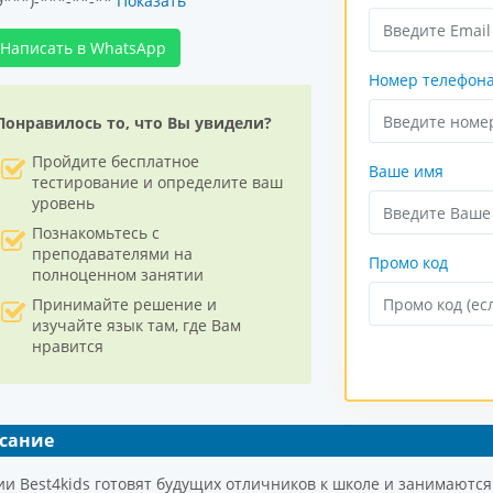
9***)-***-**-**
Показать
Написать
в WhatsApp
Номер телефон
Понравилось то, что Вы увидели?
Пройдите бесплатное
Ваше имя
тестирование и определите ваш
уровень
Познакомьтесь с
преподавателями на
Промо код
полноценном занятии
Принимайте решение и
изучайте язык там, где Вам
нравится
сание
ии Best4kids готовят будущих отличников к школе и занимаютс