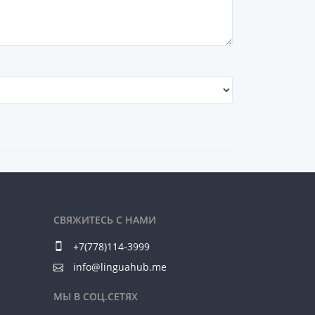
СВЯЖИТЕСЬ С НАМИ
+7(778)114-3999
info@linguahub.me
МЫ В СОЦ.СЕТЯХ