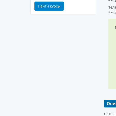
+7-(
Найти курсы
Тел
+7-(
Опи
Сеть ш