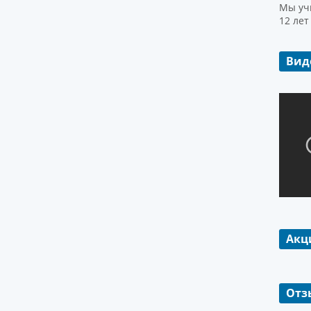
Мы уч
12 ле
Вид
Акц
Отз