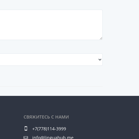
СВЯЖИТЕСЬ С НАМИ
+7(778)114-3999
info@linguahub.me