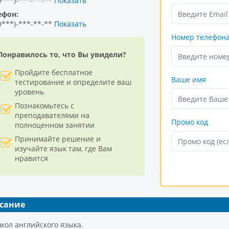
9***)-***-**-**
Показать
ефон:
9***)-***-**-**
Показать
Номер телефон
Понравилось то, что Вы увидели?
Пройдите бесплатное
Ваше имя
тестирование и определите ваш
уровень
Познакомьтесь с
преподавателями на
Промо код
полноценном занятии
Принимайте решение и
изучайте язык там, где Вам
нравится
сание
кол английского языка.